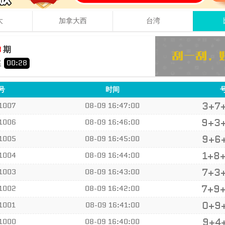
大
加拿大西
台湾
8
9
8
期
+
+
奖
00
:
28
号
时间
3+7
1007
08-09 16:47:00
9+3
1006
08-09 16:46:00
9+6
1005
08-09 16:45:00
1+8
1004
08-09 16:44:00
7+3
1003
08-09 16:43:00
7+9
1002
08-09 16:42:00
0+9
1001
08-09 16:41:00
9+4
1000
08-09 16:40:00