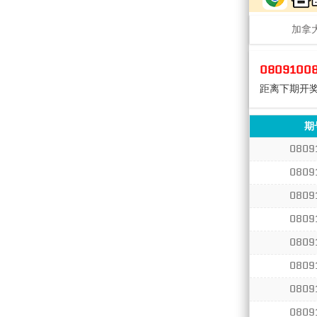
加拿
0809100
距离下期开
期
0809
0809
0809
0809
0809
0809
0809
0809